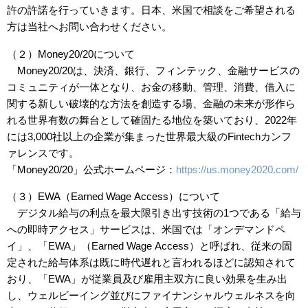
許の許諾を行っていきます。日本、米国で相談をご希望される
方は当社へお問い合わせください。
（２）Money20/20について
Money20/20は、決済、銀行、フィンテック、金融サービスの
コミュニティが一体となり、お金の移動、管理、消費、借入に
関する新しい破壊的な方法を創造する場、金融の未来が形作ら
れる世界有数の舞台として確固たる地位を築いており、2022年
には3,000社以上の企業が集まった世界最大級のFintechカンフ
ァレンスです。
「Money20/20」公式ホームページ：
https://us.money2020.com/
（３）EWA（Earned Wage Access）について
デジタル給与の利点を最大限引き出す技術の1つである「給与
への即時アクセス」サービスは、米国では「オンデマンドペ
イ」、「EWA」（Earned Wage Access）と呼ばれ、従来の固
定された給与体系は既に時代遅れと言われるほどに認知されて
おり、「EWA」が従業員及び雇用主双方に良い効果を生み出
し、ウェルビーイング並びにファイナンシャルウェルネスを向