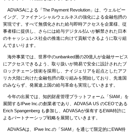
ADVASAによる「The Payment Revolution」は、ウェルビー
イング、ファイナンシャルウェルネスの強化による金融包摂の
実現です。すべて無償化された給与即時アクセスを企業様、従
事者様に提供し、さらには給与デジタル払いが解禁された日本
のキャッシュレス社会の推進に向けて貢献できるように取り組
んでまいります。
海外事業では、世界中のunbanked層の20億人が金融サービス
にアクセスできるよう、取り扱いが簡易で安全に設計されたブ
ロックチェーン技術を採用し、ナイジェリアを起点としたアフ
リカ大陸に向けた金融包摂の取り組みを開始しており、先進国
のみならず、発展途上国の給与革命も実現していきます。
今年の出展では、知的財産管理プラットフォーム「SIAM」を
展開するIPwe Inc.の創業者であり、ADVASA US のCEOである
Erich Spangenberg も参加し、ADVASAが保有するEWA特許に
よるパートナーシップ戦略を展開していきます。
ADVASAは、IPwe Inc.の「SIAM」を通じて限定的にEWA特