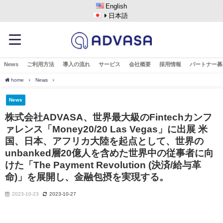
English
日本語
News
ご利用方法
導入の流れ
サービス
会社概要
採用情報
パートナー募
home
News
株式会社ADVASA、世界最大級のFintechカンファレンス「Money20/2
News
株式会社ADVASA、世界最大級のFintechカンフ
ァレンス「Money20/20 Las Vegas」に出展 米
国、日本、アフリカ大陸を起点として、世界の
unbanked層20億人を含めた世界中の従事者に向
けた「The Payment Revolution (決済/給与革
命)」を展開し、金融包摂を実現する。
2023-10-23
2023-10-27