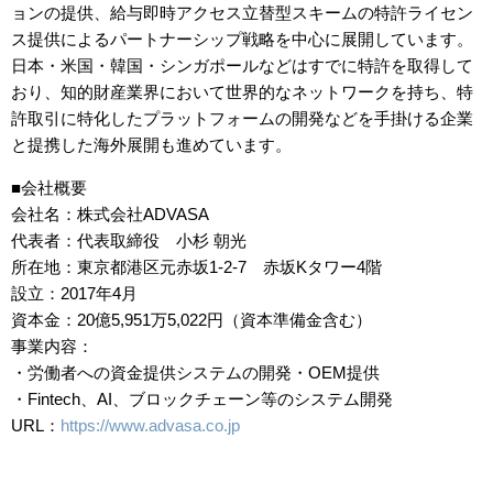
ョンの提供、給与即時アクセス立替型スキームの特許ライセン
ス提供によるパートナーシップ戦略を中心に展開しています。
日本・米国・韓国・シンガポールなどはすでに特許を取得して
おり、知的財産業界において世界的なネットワークを持ち、特
許取引に特化したプラットフォームの開発などを手掛ける企業
と提携した海外展開も進めています。
■会社概要
会社名：株式会社ADVASA
代表者：代表取締役 小杉 朝光
所在地：東京都港区元赤坂1-2-7 赤坂Kタワー4階
設立：2017年4月
資本金：20億5,951万5,022円（資本準備金含む）
事業内容：
・労働者への資金提供システムの開発・OEM提供
・Fintech、AI、ブロックチェーン等のシステム開発
URL：
https://www.advasa.co.jp