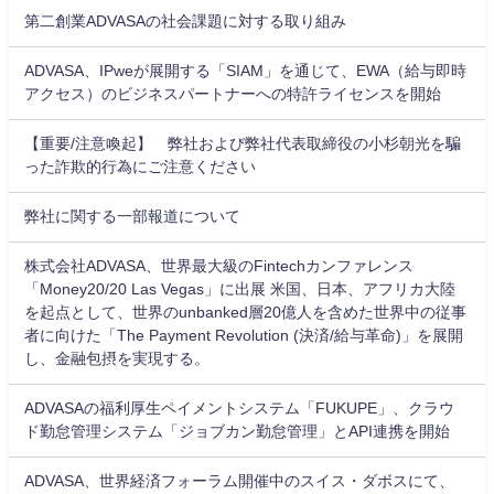
第二創業ADVASAの社会課題に対する取り組み
ADVASA、IPweが展開する「SIAM」を通じて、EWA（給与即時
アクセス）のビジネスパートナーへの特許ライセンスを開始
【重要/注意喚起】 弊社および弊社代表取締役の小杉朝光を騙
った詐欺的行為にご注意ください
弊社に関する一部報道について
株式会社ADVASA、世界最大級のFintechカンファレンス
「Money20/20 Las Vegas」に出展 米国、日本、アフリカ大陸
を起点として、世界のunbanked層20億人を含めた世界中の従事
者に向けた「The Payment Revolution (決済/給与革命)」を展開
し、金融包摂を実現する。
ADVASAの福利厚生ペイメントシステム「FUKUPE」、クラウ
ド勤怠管理システム「ジョブカン勤怠管理」とAPI連携を開始
ADVASA、世界経済フォーラム開催中のスイス・ダボスにて、