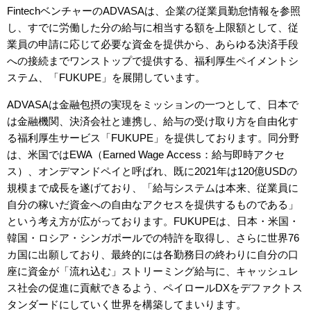
FintechベンチャーのADVASAは、企業の従業員勤怠情報を参照
し、すでに労働した分の給与に相当する額を上限額として、従
業員の申請に応じて必要な資金を提供から、あらゆる決済手段
への接続までワンストップで提供する、福利厚生ペイメントシ
ステム、「FUKUPE」を展開しています。
ADVASAは金融包摂の実現をミッションの一つとして、日本で
は金融機関、決済会社と連携し、給与の受け取り方を自由化す
る福利厚生サービス「FUKUPE」を提供しております。同分野
は、米国ではEWA（Earned Wage Access：給与即時アクセ
ス）、オンデマンドペイと呼ばれ、既に2021年は120億USDの
規模まで成長を遂げており、「給与システムは本来、従業員に
自分の稼いだ資金への自由なアクセスを提供するものである」
という考え方が広がっております。FUKUPEは、日本・米国・
韓国・ロシア・シンガポールでの特許を取得し、さらに世界76
カ国に出願しており、最終的には各勤務日の終わりに自分の口
座に資金が「流れ込む」ストリーミング給与に、キャッシュレ
ス社会の促進に貢献できるよう、ペイロールDXをデファクトス
タンダードにしていく世界を構築してまいります。