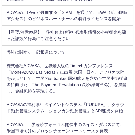
ADVASA、IPweが展開する「SIAM」を通じて、EWA（給与即時
アクセス）のビジネスパートナーへの特許ライセンスを開始
【重要/注意喚起】 弊社および弊社代表取締役の小杉朝光を騙
った詐欺的行為にご注意ください
弊社に関する一部報道について
株式会社ADVASA、世界最大級のFintechカンファレンス
「Money20/20 Las Vegas」に出展 米国、日本、アフリカ大陸
を起点として、世界のunbanked層20億人を含めた世界中の従事
者に向けた「The Payment Revolution (決済/給与革命)」を展開
し、金融包摂を実現する。
ADVASAの福利厚生ペイメントシステム「FUKUPE」、クラウ
ド勤怠管理システム「ジョブカン勤怠管理」とAPI連携を開始
ADVASA、世界経済フォーラム開催中のスイス・ダボスにて、
米国市場向けのブロックチェーンユースケースを発表