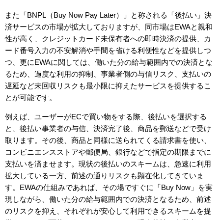
また「BNPL（Buy Now Pay Later）」と称される「後払い」決
済サービスの市場が拡大しておりますが、同市場はEWAと親和
性が高く、クレジットカード未保有者への即時決済の提供、カ
ード番号入力の不安解消や手間を省ける利便性などを提供しつ
つ、更にEWAに関しては、働いた分の給与範囲内での決済とな
るため、過度な利用の抑制、事業者側の与信リスク、支払いの
遅延など未回収リスクも最小限に抑えたサービスを提供するこ
とが可能です。
例えば、ユーザーがECで買い物をする際、後払いを選択する
と、後払い事業者の与信、決済完了後、商品を郵送などで受け
取ります。その後、商品と同様に送られてくる請求書を使い、
コンビニエンスストアや郵便局、銀行などで指定の期限までに
支払いを済ませます。現状の後払いのスキームは、急速に利用
拡大している一方、前述の通りリスクも顕在化してきていま
す。EWAの仕組みであれば、その場ですぐに「Buy Now」を実
現しながら、働いた分の給与範囲内での決済となるため、前述
のリスクを抑え、それぞれが安心して利用できるスキームを提