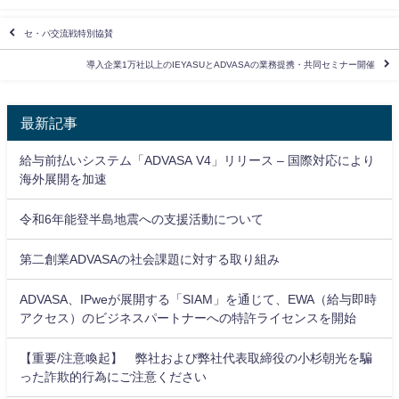
セ・パ交流戦特別協賛
導入企業1万社以上のIEYASUとADVASAの業務提携・共同セミナー開催
最新記事
給与前払いシステム「ADVASA V4」リリース – 国際対応により
海外展開を加速
令和6年能登半島地震への支援活動について
第二創業ADVASAの社会課題に対する取り組み
ADVASA、IPweが展開する「SIAM」を通じて、EWA（給与即時
アクセス）のビジネスパートナーへの特許ライセンスを開始
【重要/注意喚起】 弊社および弊社代表取締役の小杉朝光を騙
った詐欺的行為にご注意ください