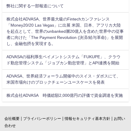
弊社に関する一部報道について
株式会社ADVASA、世界最大級のFintechカンファレンス
「Money20/20 Las Vegas」に出展 米国、日本、アフリカ大陸
を起点として、世界のunbanked層20億人を含めた世界中の従事
者に向けた「The Payment Revolution (決済/給与革命)」を展開
し、金融包摂を実現する。
ADVASAの福利厚生ペイメントシステム「FUKUPE」、クラウ
ド勤怠管理システム「ジョブカン勤怠管理」とAPI連携を開始
ADVASA、世界経済フォーラム開催中のスイス・ダボスにて、
米国市場向けのブロックチェーンユースケースを発表
株式会社ADVASA 時価総額2,000億円の評価で資金調達を実施
|
|
|
会社概要
プライバシーポリシー
情報セキュリティ基本方針
お問い
合わせ