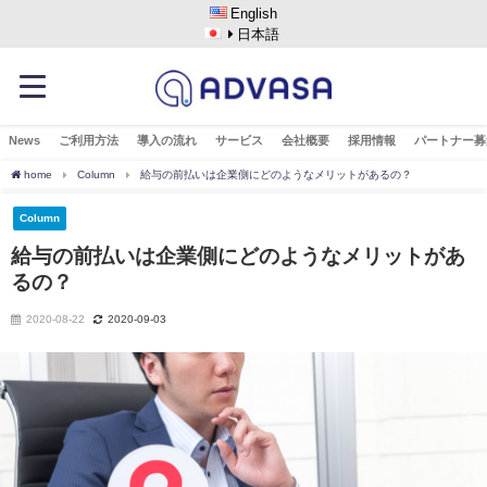
English
日本語
News
ご利用方法
導入の流れ
サービス
会社概要
採用情報
パートナー募
home
Column
給与の前払いは企業側にどのようなメリットがあるの？
Column
給与の前払いは企業側にどのようなメリットがあ
るの？
2020-08-22
2020-09-03