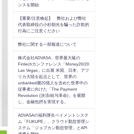
ンスを開始
【重要/注意喚起】 弊社および弊社
代表取締役の小杉朝光を騙った詐欺的
行為にご注意ください
弊社に関する一部報道について
株式会社ADVASA、世界最大級の
Fintechカンファレンス「Money20/20
Las Vegas」に出展 米国、日本、アフ
リカ大陸を起点として、世界の
unbanked層20億人を含めた世界中の
従事者に向けた「The Payment
Revolution (決済/給与革命)」を展開
し、金融包摂を実現する。
ADVASAの福利厚生ペイメントシステ
ム「FUKUPE」、クラウド勤怠管理シ
ステム「ジョブカン勤怠管理」とAPI
連携を開始