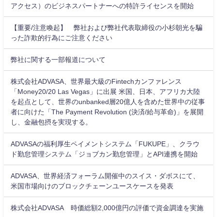
アクセス）のビジネスパートナーへの特許ライセンスを開始
【重要/注意喚起】 弊社および弊社代表取締役の小杉朝光を騙
った詐欺的行為にご注意ください
弊社に関する一部報道について
株式会社ADVASA、世界最大級のFintechカンファレンス
「Money20/20 Las Vegas」に出展 米国、日本、アフリカ大陸
を起点として、世界のunbanked層20億人を含めた世界中の従事
者に向けた「The Payment Revolution (決済/給与革命)」を展開
し、金融包摂を実現する。
ADVASAの福利厚生ペイメントシステム「FUKUPE」、クラウ
ド勤怠管理システム「ジョブカン勤怠管理」とAPI連携を開始
ADVASA、世界経済フォーラム開催中のスイス・ダボスにて、
米国市場向けのブロックチェーンユースケースを発表
株式会社ADVASA 時価総額2,000億円の評価で資金調達を実施