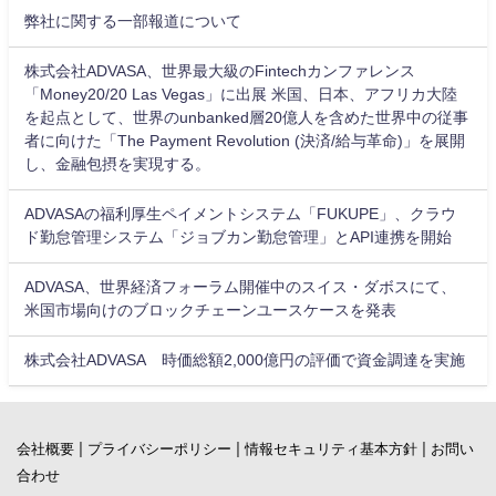
弊社に関する一部報道について
株式会社ADVASA、世界最大級のFintechカンファレンス
「Money20/20 Las Vegas」に出展 米国、日本、アフリカ大陸
を起点として、世界のunbanked層20億人を含めた世界中の従事
者に向けた「The Payment Revolution (決済/給与革命)」を展開
し、金融包摂を実現する。
ADVASAの福利厚生ペイメントシステム「FUKUPE」、クラウ
ド勤怠管理システム「ジョブカン勤怠管理」とAPI連携を開始
ADVASA、世界経済フォーラム開催中のスイス・ダボスにて、
米国市場向けのブロックチェーンユースケースを発表
株式会社ADVASA 時価総額2,000億円の評価で資金調達を実施
|
|
|
会社概要
プライバシーポリシー
情報セキュリティ基本方針
お問い
合わせ