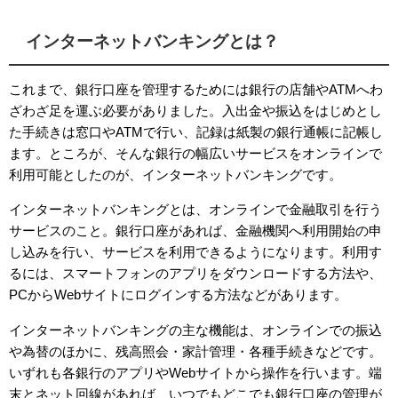
インターネットバンキングとは？
これまで、銀行口座を管理するためには銀行の店舗や
ATM
へわ
ざわざ足を運ぶ必要がありました。入出金や振込をはじめとし
た手続きは窓口や
ATM
で行い、記録は紙製の銀行通帳に記帳し
ます。ところが、そんな銀行の幅広いサービスをオンラインで
利用可能としたのが、インターネットバンキングです。
インターネットバンキングとは、オンラインで金融取引を行う
サービスのこと。銀行口座があれば、金融機関へ利用開始の申
し込みを行い、サービスを利用できるようになります。利用す
るには、スマートフォンのアプリをダウンロードする方法や、
PC
から
Web
サイトにログインする方法などがあります。
インターネットバンキングの主な機能は、オンラインでの振込
や為替のほかに、残高照会・家計管理・各種手続きなどです。
いずれも各銀行のアプリや
Web
サイトから操作を行います。端
末とネット回線があれば、いつでもどこでも銀行口座の管理が