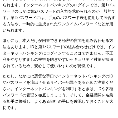
られます。インターネットバンキングのログインでは、第
1
パス
ワードのほかに第
2
パスワードの入力を求められるのが一般的で
す。第
2
パスワードには、手元のパスワード表を使用して照合す
る方法や、一時的に生成されたワンタイムパスワードなどが用
いられます。
ほかにも、本人だけが回答できる秘密の質問を組み合わせる方
法もあります。
ID
と第
1
パスワードの組み合わせだけでは、イン
ターネットバンキングにログインすることはできません。不正
利用やなりすましの被害を防ぎやすいセキュリティ対策が採用
されているため、安心して使いやすいのが特徴です。
ただし、なかには悪質な手口でインターネットバンキングの
ID
やパスワードを流出させるサイバー犯罪もあるためご注意くだ
さい。インターネットバンキングを利用するときは、
ID
や各種
パスワードの管理を徹底しましょう。そして、金融機関を名乗
る相手に警戒し、よくある犯行の手口を確認しておくことが大
切です。