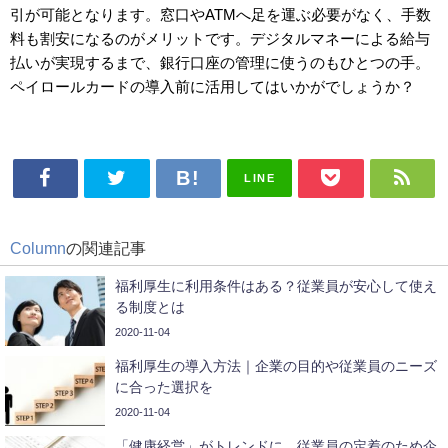
引が可能となります。窓口や
ATM
へ足を運ぶ必要がなく、手数
料も割安になるのがメリットです。デジタルマネーによる給与
払いが実現するまで、銀行口座の管理に使うのもひとつの手。
ペイロールカードの導入前に活用してはいかがでしょうか？
LINE
Column
の関連記事
福利厚生に利用条件はある？従業員が安心して使え
る制度とは
2020-11-04
福利厚生の導入方法｜企業の目的や従業員のニーズ
に合った選択を
2020-11-04
「健康経営」がトレンドに。従業員の定着のため企