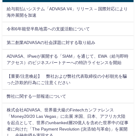
給与前払いシステム「ADVASA V4」リリース – 国際対応により
海外展開を加速
令和6年能登半島地震への支援活動について
第二創業ADVASAの社会課題に対する取り組み
ADVASA、IPweが展開する「SIAM」を通じて、EWA（給与即時
アクセス）のビジネスパートナーへの特許ライセンスを開始
【重要/注意喚起】 弊社および弊社代表取締役の小杉朝光を騙
った詐欺的行為にご注意ください
弊社に関する一部報道について
株式会社ADVASA、世界最大級のFintechカンファレンス
「Money20/20 Las Vegas」に出展 米国、日本、アフリカ大陸
を起点として、世界のunbanked層20億人を含めた世界中の従事
者に向けた「The Payment Revolution (決済/給与革命)」を展開
し、金融包摂を実現する。