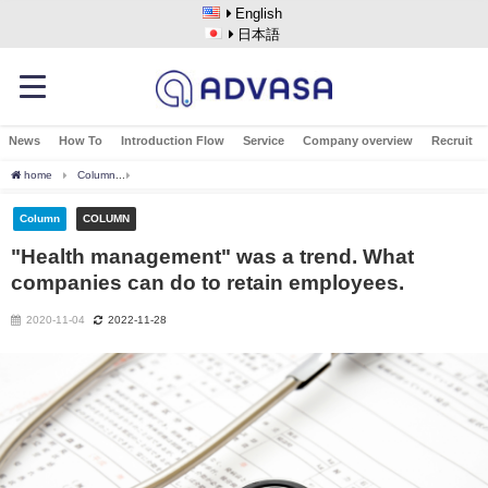
English
日本語
News
How To
Introduction Flow
Service
Company overview
Recruit
home
Column
"Health management" was a trend. What companies can do to retai
Column
COLUMN
"Health management" was a trend. What
companies can do to retain employees.
2020-11-04
2022-11-28