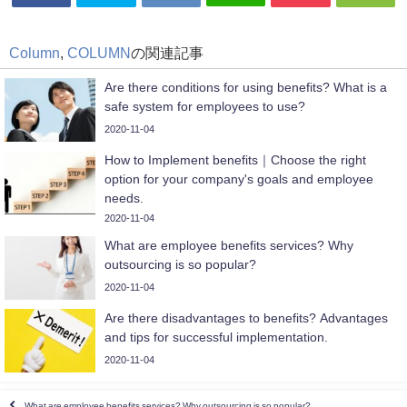
Column
,
COLUMN
の関連記事
Are there conditions for using benefits? What is a
safe system for employees to use?
2020-11-04
How to Implement benefits｜Choose the right
option for your company's goals and employee
needs.
2020-11-04
What are employee benefits services? Why
outsourcing is so popular?
2020-11-04
Are there disadvantages to benefits? Advantages
and tips for successful implementation.
2020-11-04
What are employee benefits services? Why outsourcing is so popular?