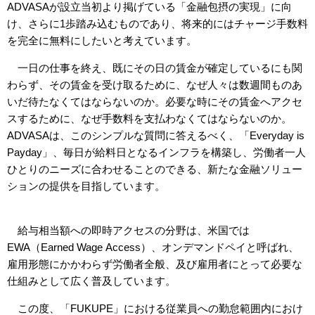
ADVASAが設立当初より掲げている「金融包摂の実現」に向
け、さらに1歩踏み込むものであり、将来的にはチャージ手数料
を完全に無料にしたいと考えています。
一日の仕事を終え、既にその日の賃金が確定しているにも関
わらず、その賃金を受け取るために、なぜ人々は数週間ものあ
いだ待たなくてはならないのか。必要な時にその賃金へアクセ
スするために、なぜ手数料を支払わなくてはならないのか。
ADVASAは、このシンプルな質問に答えるべく、「Everyday is
Payday」、毎日が給料日となるインフラを構築し、労働者一人
ひとりのニーズに合わせることのできる、新たな金融ソリュー
ションの提供を目指しています。
給与相当額への即時アクセスの分野は、米国では
EWA（Earned Wage Access）、オンデマンドペイと呼ばれ、
雇用形態にかかわらず労働者全般、及び雇用者にとって必要な
仕組みとして広く普及しています。
この度、「FUKUPE」における従業員への勤怠範囲内におけ