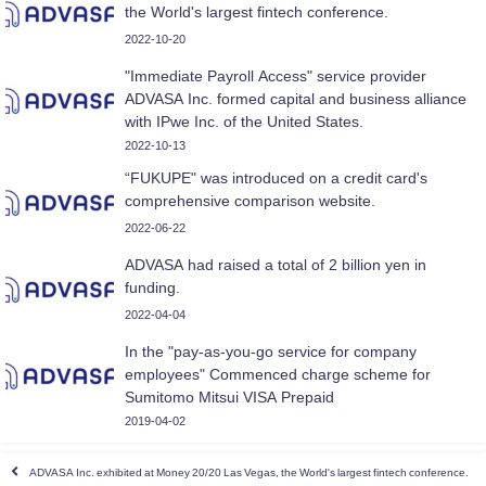
the World's largest fintech conference.
2022-10-20
"Immediate Payroll Access" service provider
ADVASA Inc. formed capital and business alliance
with IPwe Inc. of the United States.
2022-10-13
“FUKUPE" was introduced on a credit card's
comprehensive comparison website.
2022-06-22
ADVASA had raised a total of 2 billion yen in
funding.
2022-04-04
In the "pay-as-you-go service for company
employees" Commenced charge scheme for
Sumitomo Mitsui VISA Prepaid
2019-04-02
ADVASA Inc. exhibited at Money 20/20 Las Vegas, the World's largest fintech conference.