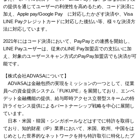
の提供を通じてユーザーの利便性を高めるため、コード決済に
加え、Apple pay/Google Pay™に対応したかざす決済や、Visa
LINE Payクレジットカードに対応した後払い等、様々な決済方
法に対応しています。
2021年にはコード決済において、PayPayとの連携を開始し、
LINE Payユーザーは、従来のLINE Pay加盟店での支払いに加
え、対象のユーザースキャン方式のPayPay加盟店でも決済が可
能です。
【株式会社ADVASAについて】
ADVASAは金融包摂の実現をミッションの一つとして、従業
員への資金提供システム「FUKUPE」を展開しており、エンベ
デット金融機能の提供、給与即時アクセス立替型スキームの特
許ライセンス提供によるパートナーシップ戦略を中心に展開し
ています。
日本・米国・韓国・シンガポールなどはすでに特許を取得し
ており、知的財産（IP）業界において、米国、欧州、中国をは
じめとした世界的なネットワークを持ち特許取引に特化したプ