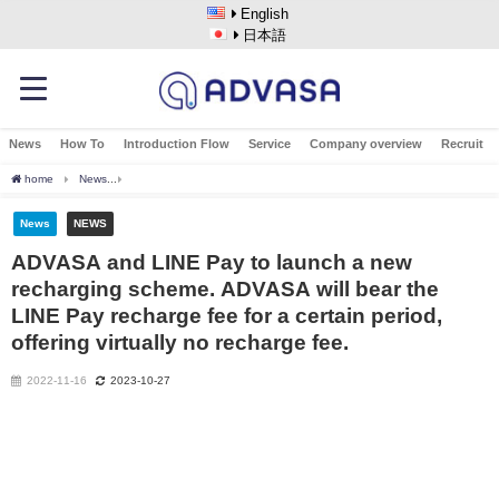
English
日本語
News
How To
Introduction Flow
Service
Company overview
Recruit
home
News
ADVASA and LINE Pay to launch a new recharging scheme. ADVASA will b
News
NEWS
ADVASA and LINE Pay to launch a new
recharging scheme. ADVASA will bear the
LINE Pay recharge fee for a certain period,
offering virtually no recharge fee.
2022-11-16
2023-10-27